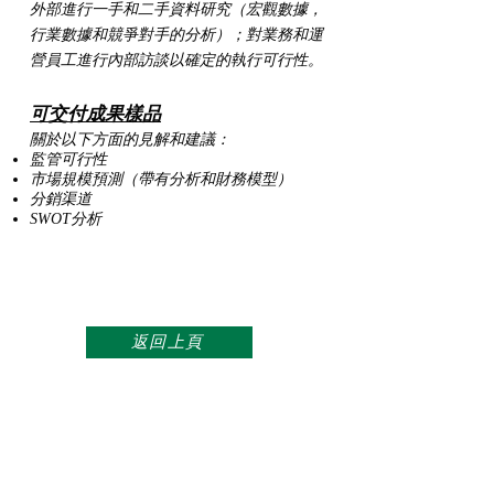
外部進行一手和二手資料研究（宏觀數據，
行業數據和競爭對手的分析）；對業務和運
營員工進行內部訪談以確定的執行可行性。
可交付成果樣品
關於以下方面的見解和建議：
監管可行性
市場規模預測（帶有分析和財務模型）
分銷渠道
SWOT分析
返回上頁
*本頁上的例子是參照過去的工作經驗和確定的
工作範圍而寫的，並不旨在為客戶提供一個萬能
的解決方案。我們樂意為客戶項目的RFP提供計
劃書。