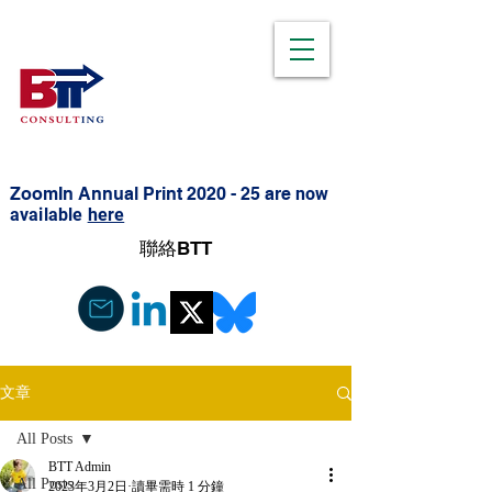
ZoomIn Annual Print 2020 - 25 are
now
available
here
聯絡BTT
文章
All Posts
BTT Admin
All Posts
2023年3月2日
讀畢需時 1 分鐘