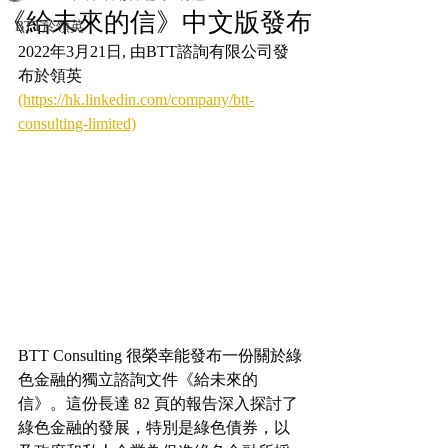
《給未來的信》中文版發布
BTT於領英
2022年3月21日, 由BTT諮詢有限公司發
布於領英 
(https://hk.linkedin.com/company/btt-
consulting-limited)
BTT Consulting 很榮幸能發布一份關於綠
色金融的獨立諮詢文件《給未來的
信》。這份長達 82 頁的報告深入探討了
綠色金融的發展，特別是綠色債券，以