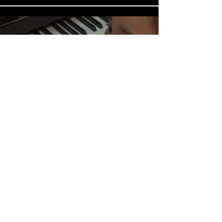
Elise & the Owl - December
2024
播放影片
On the Stage; Behind the
Scenes - December 2023
播放影片